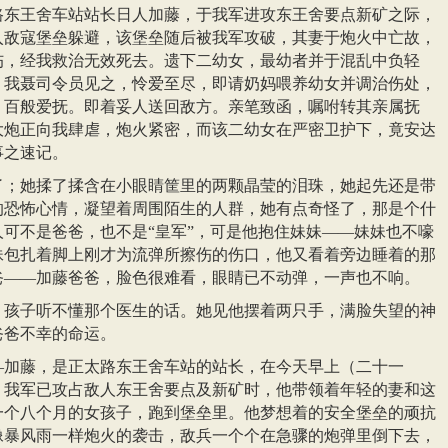
路东王舍车站站长日人加藤，于我军进攻东王舍要点新矿之际，
入敌寇堡垒躲避，该堡垒随后被我军攻破，其妻于炮火中亡故，
伤，经我救治无效死去。遗下二幼女，最幼者并于混乱中负轻
。我聂司令员见之，怜爱至尽，即请奶妈喂养幼女并调治伤处，
，百般爱抚。即着妥人送回敌方。亲笔致函，嘱咐转其亲属抚
大炮正向我肆虐，炮火紧密，而该二幼女在严密卫护下，竟安达
事之速记。
了；她揉了揉含在小眼睛筐里的两颗晶莹的泪珠，她起先还是带
的恐怖心情，凝望着周围陌生的人群，她有点奇怪了，那是个什
可不是爸爸，也不是“皇军”，可是他抱住妹妹——妹妹也不嚎
妹包扎着脚上刚才为流弹所擦伤的伤口，他又看着旁边睡着的那
爸——加藤爸爸，脸色很难看，眼睛已不动弹，一声也不响。
。孩子听不懂那个医生的话。她见他摆着两只手，满脸失望的神
爸爸不幸的命运。
—加藤，是正太路东王舍车站的站长，在今天早上（二十一
，我军已攻占敌人东王舍要点及新矿时，他带领着年轻的妻和这
一个八个月的女孩子，跑到堡垒里。他梦想着的安全堡垒的顽抗
像暴风雨一样炮火的袭击，敌兵一个个在急骤的炮弹里倒下去，