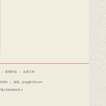
|
影视作品
|
走进江津
2260
|
邮箱：jjnsg@163.com
备12004964号-4