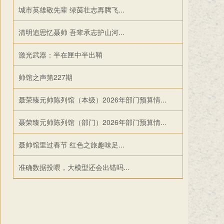
城市英雄敬先辈 绿茵壮志再腾飞...
清明追思忆聂帅 吾辈承志护山河...
激光武器：半在匣中半出鞘
帅馆之声第227期
聂荣臻元帅陈列馆（本级）2026年部门预算情...
聂荣臻元帅陈列馆（部门）2026年部门预算情...
聂帅馆里过春节 红色之旅趣味足...
准确数据投喂，大模型还会出错吗...