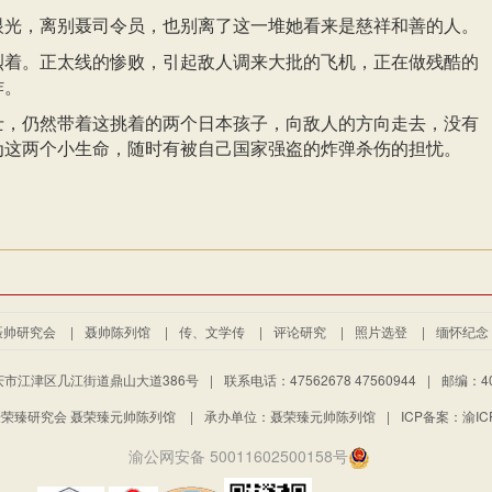
眼光，离别聂司令员，也别离了这一堆她看来是慈祥和善的人。
烈着。正太线的惨败，引起敌人调来大批的飞机，正在做残酷的
炸。
士，仍然带着这挑着的两个日本孩子，向敌人的方向走去，没有
为这两个小生命，随时有被自己国家强盗的炸弹杀伤的担忧。
聂帅研究会
|
聂帅陈列馆
|
传、文学传
|
评论研究
|
照片选登
|
缅怀纪念
市江津区几江街道鼎山大道386号
|
联系电话：47562678 47560944
|
邮编：40
荣臻研究会 聂荣臻元帅陈列馆
|
承办单位：聂荣臻元帅陈列馆
|
ICP备案：渝ICP
渝公网安备 50011602500158号