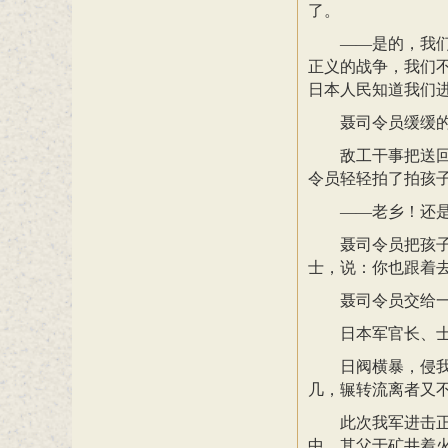
了。
——是的，我
正义的战争，我们
日本人民知道我们
聂司令员缓缓
敌工干事把送
令员轻轻拍了拍孩
——老乡！还
聂司令员把孩
士，说：你也跟着
聂司令员交给
日本军官长、
日阀横暴，侵
几，辗转流离者又
此次我军进击
中，其父于矿井着