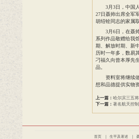
3月3日，中国
27日聂帅出席全
胡绍铨同志的家属
3月6日，在聂
系列作品敬赠给我
期、解放时期、新
历时一年多，数易其
刁福久向曾本厚先
品。
资料室将继续
想和品德提供实物
上一篇：
哈尔滨三五将
下一篇：
著名航天控制
首页
|
生平及著述
|