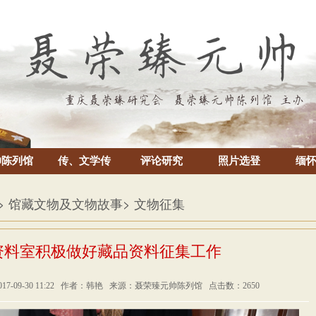
帅陈列馆
传、文学传
评论研究
照片选登
缅
> 馆藏文物及文物故事
> 文物征集
资料室积极做好藏品资料征集工作
17-09-30 11:22 作者：韩艳 来源：聂荣臻元帅陈列馆 点击数：2650