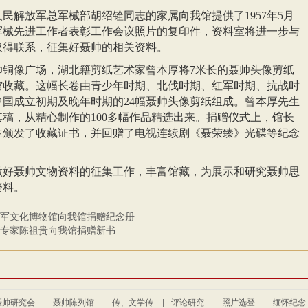
人民解放军总军械部胡绍铨同志的家属向我馆提供了1957年5月
军军械先进工作者表彰工作会议照片的复印件，资料室将进一步与
取得联系，征集好聂帅的相关资料。
帅铜像广场，湖北籍剪纸艺术家曾本厚将7米长的聂帅头像剪纸
馆收藏。这幅长卷由青少年时期、北伐时期、红军时期、抗战时
中国成立初期及晚年时期的24幅聂帅头像剪纸组成。曾本厚先生
稿，从精心制作的100多幅作品精选出来。捐赠仪式上，馆长
生颁发了收藏证书，并回赠了电视连续剧《聂荣臻》光碟等纪念
做好聂帅文物资料的征集工作，丰富馆藏，为展示和研究聂帅思
资料。
军文化博物馆向我馆捐赠纪念册
专家陈祖贵向我馆捐赠新书
聂帅研究会
|
聂帅陈列馆
|
传、文学传
|
评论研究
|
照片选登
|
缅怀纪念