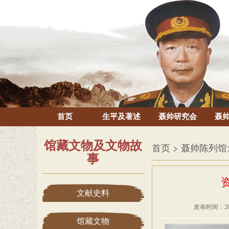
首页
生平及著述
聂帅研究会
聂
馆藏文物及文物故
首页
> 聂帅陈列馆
事
文献史料
发布时间：20
馆藏文物