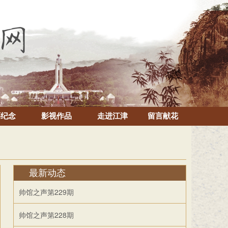
怀纪念
影视作品
走进江津
留言献花
最新动态
帅馆之声第229期
帅馆之声第228期