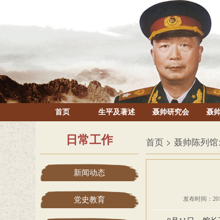
首页
生平及著述
聂帅研究会
聂
日常工作
首页
> 聂帅陈列馆
新闻动态
党史教育
发布时间：201