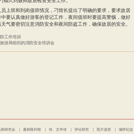
长刁福久到聂帅故居检查安全工作。
人员上班和到岗值班情况，刁馆长提出了明确的要求，要求故居
作中要认真做好游客的登记工作，夜间值班时要提高警惕，做好
温天气要密切注意消防安全和夜间防盗工作，确保故居的安全。
防工作培训
旅游局组织的消防安全培训会
聂帅研究会
|
聂帅陈列馆
|
传、文学传
|
评论研究
|
照片选登
|
缅怀纪念