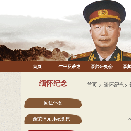
首页
生平及著述
聂帅研究会
聂
缅怀纪念
首页
> 缅怀纪念
>
回忆怀念
聂荣臻元帅纪念集...
发