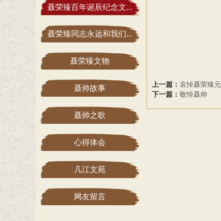
聂荣臻百年诞辰纪念文...
聂荣臻同志永远和我们...
聂荣臻文物
上一篇：
哀悼聂荣臻元
聂帅故事
下一篇：
敬悼聂帅
聂帅之歌
心得体会
几江文苑
网友留言