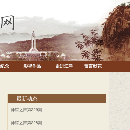
怀纪念
影视作品
走进江津
留言献花
最新动态
帅馆之声第229期
帅馆之声第228期