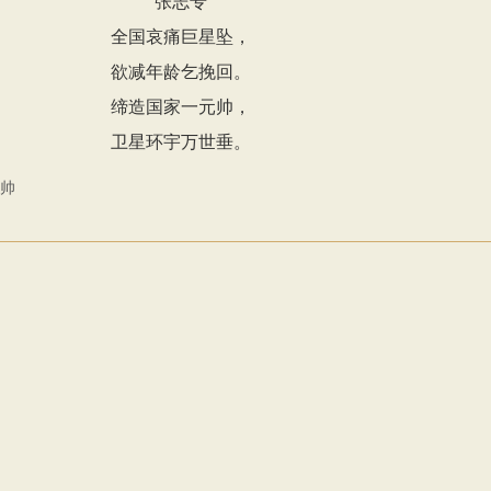
张志专
全国哀痛巨星坠，
欲减年龄乞挽回。
缔造国家一元帅，
卫星环宇万世垂。
帅