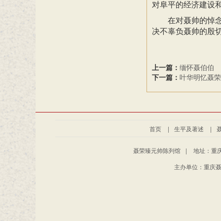
对阜平的经济建设
在对聂帅的悼
决不辜负聂帅的殷
上一篇：
缅怀聂伯伯
下一篇：
叶华明忆聂荣
首页
|
生平及著述
|
聂荣臻元帅陈列馆
|
地址：重庆
主办单位：重庆聂