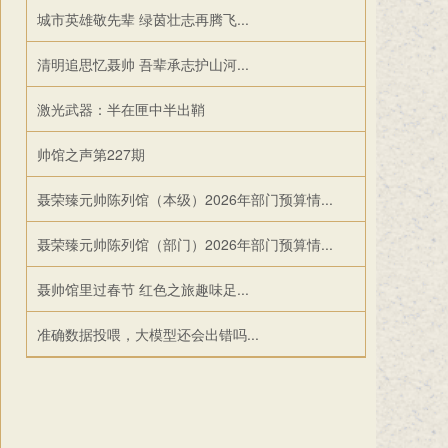
城市英雄敬先辈 绿茵壮志再腾飞...
清明追思忆聂帅 吾辈承志护山河...
激光武器：半在匣中半出鞘
帅馆之声第227期
聂荣臻元帅陈列馆（本级）2026年部门预算情...
聂荣臻元帅陈列馆（部门）2026年部门预算情...
聂帅馆里过春节 红色之旅趣味足...
准确数据投喂，大模型还会出错吗...