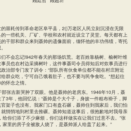
顾廷哲 顾超圻
。
。
的噩耗传到革命老区阜平县，2()万老区人民立刻沉浸在无限
县的一些机关、厂矿、学校和农村就近设立了灵堂。每天都有上
花的干部和群众来到聂帅的遗像面前，缅怀他的丰功伟绩，寄托
思。
们不会忘记l942年春天的那场饥荒。老百姓靠杨树、榆树叶维
炊事员也在村边采摘树叶，这件事聂司令员得知后对炊事员进行
成政治部专门发了训令：“部队所有伙食单位都不能在村庄附近
留给群众吃，宁可自己饿着肚子，也不要与民争食吃。"想起往
帅的怀念之情。
干部张吉新哭肿了双眼。他是聂帅的老房东。1946年10月，聂
了3年，他回忆说：“聂帅是个大个子，身披一件粗布褂子，脚
点官架子也没有。我家门口有盘石碾，聂帅住到我家后，我们怕
，就悄悄地到村里去推碾。聂帅知道这事后，很抱歉地对我母亲
，给你们添了不少麻烦，你们这样做实在让我们过意不去。”张
，家里的房子全被敌人烧了，是聂帅派人给盖了起来。”