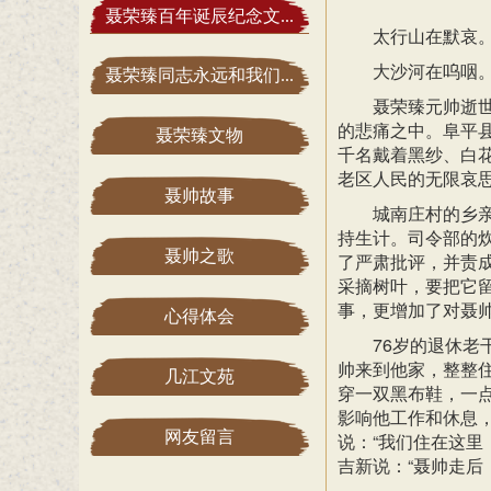
聂荣臻百年诞辰纪念文...
太行山在默哀
大沙河在呜咽
聂荣臻同志永远和我们...
聂荣臻元帅逝世
的悲痛之中。阜平
聂荣臻文物
千名戴着黑纱、白
老区人民的无限哀
聂帅故事
城南庄村的乡亲
持生计。司令部的
聂帅之歌
了严肃批评，并责
采摘树叶，要把它
事，更增加了对聂
心得体会
76岁的退休老
帅来到他家，整整住
几江文苑
穿一双黑布鞋，一
影响他工作和休息
网友留言
说：“我们住在这里
吉新说：“聂帅走后