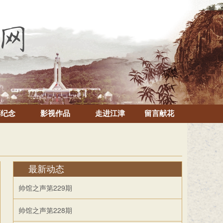
怀纪念
影视作品
走进江津
留言献花
最新动态
帅馆之声第229期
帅馆之声第228期