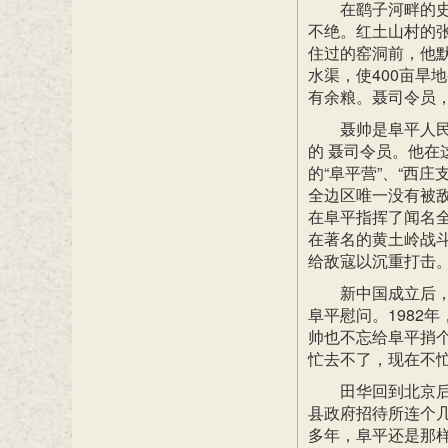
在鹞子河畔的
不绝。红土山村的
住过的窑洞前，他默
水渠，使400亩旱
有余粮。聂司令员
聂帅是阜平人
的 聂司令员。他
的“阜平营”、“西庄
全边区唯一没有被敌
在阜平指挥了闻名全
在著名的黄土岭战斗
给敌寇以沉重打击
新中国成立后
阜平慰问。1982
帅也不忘给阜平捎
忙去不了，现在不忙
田华回到北京
县政府招待所连个几
多年，阜平还是那样