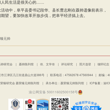
和人民生活是很关心的……
念活动中，阜平县委书记段华、县长曹志刚在聂帅遗像前表示，
切期望，要加快改革开放步伐，把阜平经济搞上去。
臻元帅
聂帅研究会
|
聂帅陈列馆
|
传、文学传
|
评论研究
|
照片选登
|
缅怀纪念
市江津区几江街道鼎山大道386号
|
联系电话：47562678 47560944
|
邮编：40
荣臻研究会 聂荣臻元帅陈列馆
|
承办单位：聂荣臻元帅陈列馆
|
ICP备案：渝ICP
渝公网安备 50011602500158号