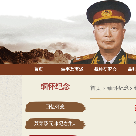
首页
生平及著述
聂帅研究会
聂
缅怀纪念
首页
> 缅怀纪念
>
回忆怀念
聂荣臻元帅纪念集...
发