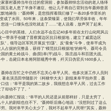
史家寨村聂帅当年住过的窑洞前，参加聂帅悼念活动的老人络绎
张国玉老人患了半身不遂症。他让儿子将自己背到当年聂帅曾居
默地祷告：“聂帅啊，是您指挥着我们修了一条20多华里长的
地变成了水田。50年来，这条荣臻渠，使我们旱涝保丰收，年年
，您连一口馒头也没吃就走了……”老人说着，放声哭了起来。
民心目中的英雄。人们永远不会忘记40多年前在太行山叱咤风云
在这一带亲手创建了晋察冀边区抗日根据地，建立了威震边区
支队”，领导边区军民开展反“扫荡”、反“蚕食”斗争，使阜平成为
人占据的完整县，获得了“模范抗日根据地”的称号。聂司令员
国的黄土岭战斗、曲(阳)阜(平)战斗、陈庄战斗和百团大战。
中，击毙日本名将阿部规秀中将，歼灭日伪官兵1600多人，
。
，聂帅在百忙之中仍然不忘关心阜平人民。他多次派工作人员到
年，著名演员田华随影片《柯棣华大夫》剧组来阜平拍外景，聂
个口信：“阜平是我的第二故乡，我很想念阜平人民，过去工作
了却动不了了。”
后向聂帅汇报说：“阜平的人民还是从前那样好，只是太穷了，
十人的剧组也住不下。”聂帅听后痛心地说：“没想到过了这么
穷。我对阜平关心太少了，我对不起阜平人民呀!”其实，聂帅