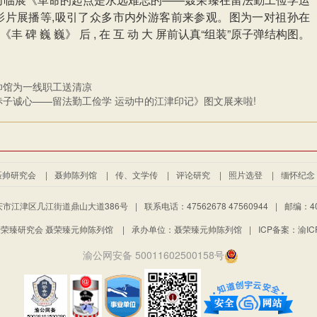
影片展播等,吸引了众多市内外游客前来参观。图为一对祖孙在
《丰 碑 巍 巍》 后 , 在 互 动 大 屏前认真“组装”原子弹结构图。
帅馆为一线职工送清凉
赤子诚心——留法勤工俭学 运动中的江津印记》图文展来啦!
聂帅研究会
|
聂帅陈列馆
|
传、文学传
|
评论研究
|
照片选登
|
缅怀纪念
市江津区几江街道鼎山大道386号
|
联系电话：47562678 47560944
|
邮编：40
荣臻研究会 聂荣臻元帅陈列馆
|
承办单位：聂荣臻元帅陈列馆
|
ICP备案：渝ICP
渝公网安备 50011602500158号