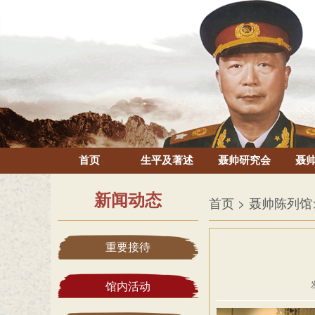
首页
生平及著述
聂帅研究会
聂
新闻动态
首页
> 聂帅陈列馆
重要接待
馆内活动