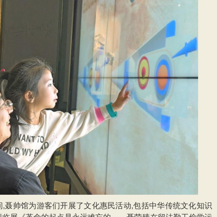
间,聂帅馆为游客们开展了文化惠民活动,包括中华传统文化知识
创临展《革命的起点是永远难忘的——聂荣臻在留法勤工俭学运