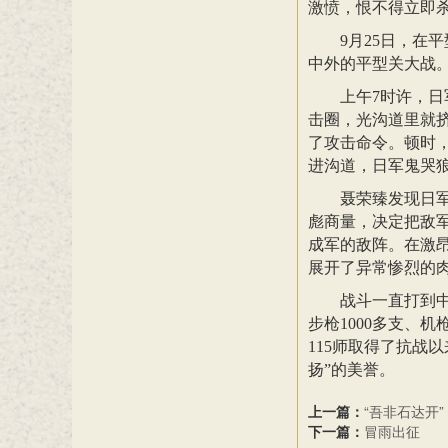
激愤，恨不得立即
9月25日，在
中外的平型关大战
上午7时许，
击圈，光沟道里就挤
了攻击命令。顿时
进沟道，日军鬼哭
聂荣臻发现日
彪商量，决定把敌
成军的敌阵。在激
展开了异常惨烈的
战斗一直打到中
步枪1000多支、机
115师取得了抗战
扬”的美誉。
上一篇：
“吾非石达开”
下一篇：
冒雨出征