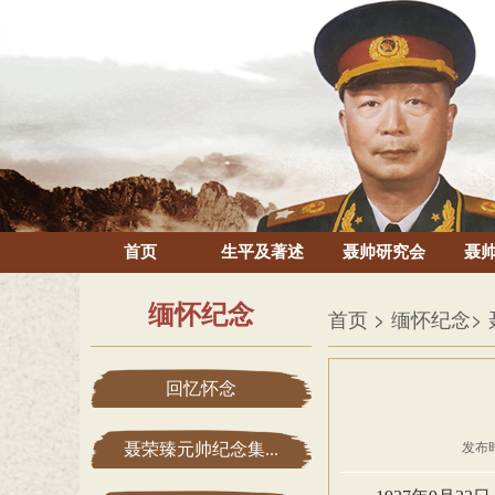
首页
生平及著述
聂帅研究会
聂
缅怀纪念
首页
> 缅怀纪念
>
回忆怀念
聂荣臻元帅纪念集...
发布时