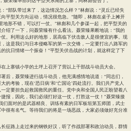
23日，聂荣臻率部到达平型关东南的上寨，同林彪会合了。
：“部队带过来了，这边情况怎么样？”林彪说：“灵丘已经失
正向平型关方向运动，情况很危急。”随即，林彪在桌子上摊开
里地形不错，可以打一仗。”林彪和几个参谋一起，把平型关的
想介绍了一下，问聂荣臻有什么看法。聂荣臻果断地说：“我的
一仗。利用这么好的地形，居高临下伏击敌人是很便宜的事。现
重，这是我们与日本侵略军的第一次交锋，一定要打出八路军的
民的抗日情绪一个振奋！”平型关伏击战的计划，就这样定了下
15师在上寨镇小学的土坪上召开了营以上干部战斗动员大会。
部署后，聂荣臻进行战斗动员，他充满感情地说道：“同志们，
大的考验，现在‘恐日病’和‘亡国论’四处流行。我们共产党人
队一定要担负起救国救民的重任。党中央和全国人民正盼望着八
个捷报，因此，我们必须打好这一仗，打胜这一仗！”聂荣臻接
次我们面对的是武器精良、训练有素的日军板垣第五师团，武士
军中很有名气。等待我们的将是一场恶战，大家必须做好充分准
从长征路上走过来的钢铁好汉，听了作战部署和政治动员，群情