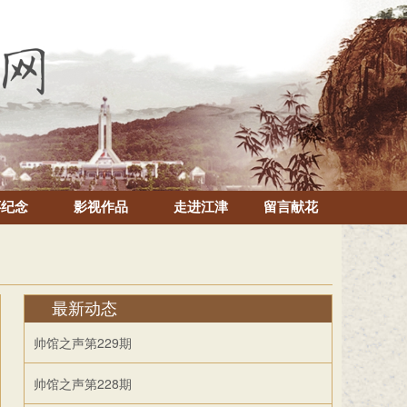
怀纪念
影视作品
走进江津
留言献花
最新动态
帅馆之声第229期
帅馆之声第228期