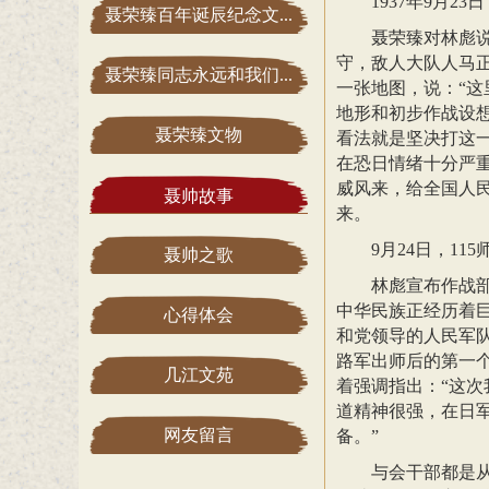
1937年9月
聂荣臻百年诞辰纪念文...
聂荣臻对林彪说
守，敌人大队人马
聂荣臻同志永远和我们...
一张地图，说：“这
地形和初步作战设
聂荣臻文物
看法就是坚决打这
在恐日情绪十分严
威风来，给全国人
聂帅故事
来。
9月24日，1
聂帅之歌
林彪宣布作战
中华民族正经历着巨
心得体会
和党领导的人民军
路军出师后的第一
几江文苑
着强调指出：“这
道精神很强，在日
网友留言
备。”
与会干部都是