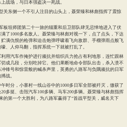
杀上战场，与日本强盗决一死战。
平型关东侧一个不引人注目的山头上，聂荣臻和林彪指挥了震惊
。
日军板垣师团第二十一旅的辎重和后卫部队肆无忌惮地进入了伏
满了1000多名敌人。聂荣臻与林彪对视一下，点了点头，下达
，贮满仇恨的枪弹和迫击炮弹呼啸着飞向敌群、手榴弹雨点般飞
狼嚎、人仰马翻，指挥系统一下就被打乱了。
军利用汽车作掩护进行顽抗并组织兵力抢占有利地形，连忙跟林
军切成几段，分别吃掉它。他们果断地命令部队出击，杀入溃不
昂冲锋号和惊雷般的喊杀声里，英勇的八路军与负隅顽抗的日军
肉搏战。
午时分，小寨村一线山谷中的1000多日军全部被歼灭，缴获了
枪20多挺、击毁汽车100多辆、马车200多辆。聂荣臻与林彪指挥
以来的第一个大胜利，为八路军赢得了“首战平型关，威名天下