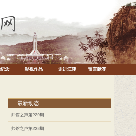
怀纪念
影视作品
走进江津
留言献花
最新动态
帅馆之声第229期
帅馆之声第228期