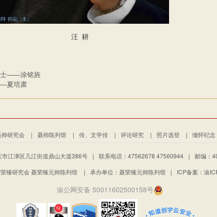
汪 耕
士——涂铭旌
—夏培肃
聂帅研究会
|
聂帅陈列馆
|
传、文学传
|
评论研究
|
照片选登
|
缅怀纪念
市江津区几江街道鼎山大道386号
|
联系电话：47562678 47560944
|
邮编：40
荣臻研究会 聂荣臻元帅陈列馆
|
承办单位：聂荣臻元帅陈列馆
|
ICP备案：渝ICP
渝公网安备 50011602500158号