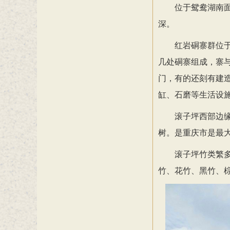
位于鸳鸯湖南面
深。
红岩硐寨群位
几处硐寨组成，寨
门，有的还刻有建
缸、石磨等生活设
滚子坪西部边缘
树。是重庆市是最
滚子坪竹类繁多
竹、花竹、黑竹、