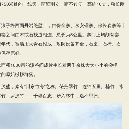
750米处的一线天，两壁削立，距不过仞，高约10丈，狭长幽
于滚子坪西面丹岩绝壁上，由保全寨、永安硐寨、保长春寨等十
与寨之间由木或石栈道相连。总长为5公里。寨门上均刻有寨
造年代，寨墙用大青石砌成，攻防设备齐全，石桌、石椅、石
施保存完好。
面积1000亩的溪谷间成片生长着两千余株大大小小的桫椤
大的原始桫椤群落。
茂盛，素有“川东竹海”之称。茫茫翠竹，连绵五里。楠竹，水
棕竹、罗汉竹……千姿百态，步入林中，迷不思归。