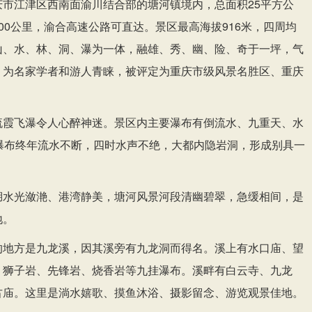
庆市江津区西南面渝川结合部的塘河镇境内，总面积25平方公
00公里，渝合高速公路可直达。景区最高海拔916米，四周均
山、水、林、洞、瀑为一体，融雄、秀、幽、险、奇于一坪，气
，为名家学者和游人青睐，被评定为重庆市级风景名胜区、重庆
流霞飞瀑令人心醉神迷。景区内主要瀑布有倒流水、九重天、水
些瀑布终年流水不断，四时水声不绝，大都内隐岩洞，形成别具一
湖水光潋滟、港湾静美，塘河风景河段清幽碧翠，急缓相间，是
地。
的地方是九龙溪，因其溪旁有九龙洞而得名。溪上有水口庙、望
、狮子岩、先锋岩、烧香岩等九挂瀑布。溪畔有白云寺、九龙
古庙。这里是淌水嬉歌、摸鱼沐浴、摄影留念、游览观景佳地。