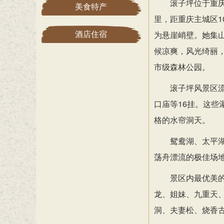
滚子坪位于重
美食特产
里，距重庆主城区1
为悬崖峭壁。她集
酒店住宿
候凉爽，风光绮丽
市级森林公园。
滚子坪风景区
口庙等16挂。这
格的水帘洞天。
鸳鸯湖、太平
荡舟漂流的极佳场
景区内最优美
龙、姐妹、九重天
洞、夫妻松、烧香