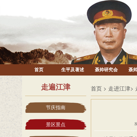
首页
生平及著述
聂帅研究会
聂
走遍江津
首页
> 走进江津
>
节庆指南
发
景区景点