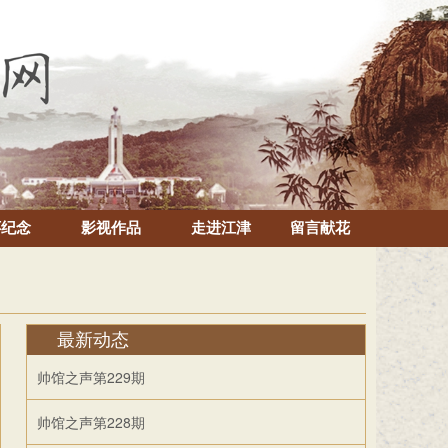
怀纪念
影视作品
走进江津
留言献花
最新动态
帅馆之声第229期
帅馆之声第228期