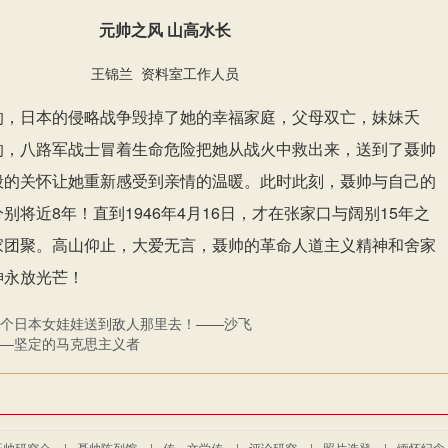
元帅之风 山高水长
王锦兰 资料室工作人员
的，日本的侵略战争毁掉了她的幸福家庭，父母双亡，妹妹夭
的，八路军战士冒着生命危险把她从战火中救出来，送到了聂帅
般的关怀让她重新感受到亲情的温暖。此时此刻，聂帅与自己的
别将近8年！直到1946年4月16日，才在张家口与阔别15年之
家团聚。高山仰止，大爱无言，聂帅的革命人道主义精神和舍家
神永放光芒！
个日本女娃娃送到敌人那里去！——沙飞
—坚定的马克思主义者
聂帅研究会
|
聂帅陈列馆
|
传、文学传
|
评论研究
|
照片选登
|
缅怀纪念