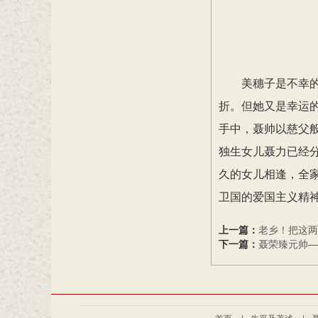
美穗子是不幸
折。但她又是幸运
手中，聂帅以慈父
独生女儿聂力已经分
久的女儿相逢，全
卫国的爱国主义精
上一篇：
老乡！把这两
下一篇：
聂荣臻元帅—
首页
|
生平及著述
|