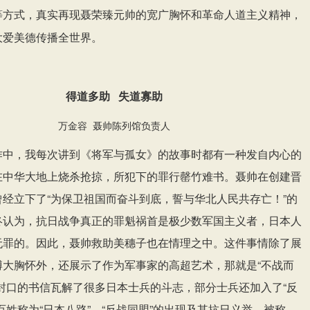
等方式，真实再现聂荣臻元帅的宽广胸怀和革命人道主义精神，
。
大爱美德传播全世界
得道多助 失道寡助
万金容 聂帅陈列馆负责人
作中，我每次讲到《将军与孤女》的故事时都有一种发自内心的
在中华大地上烧杀抢掠，所犯下的罪行罄竹难书。聂帅在创建晋
经立下了“为保卫祖国而奋斗到底，誓与华北人民共存亡！”的
终认为，抗日战争真正的罪魁祸首是极少数军国主义者，日本人
无罪的。因此，聂帅救助美穗子也在情理之中。这件事情除了展
博大胸怀外，还展示了作为军事家的高超艺术，那就是“不战而
封口的书信瓦解了很多日本士兵的斗志，部分士兵还加入了“反
百姓称为“日本八路”。“反战同盟”的出现及其抗日义举，被称