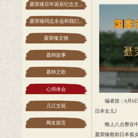
聂荣臻百年诞辰纪念文...
聂荣臻同志永远和我们...
聂荣臻文物
聂帅故事
聂帅之歌
心得体会
编者按：6月6
几江文苑
日本女儿》
网友留言
晚上八点整在中
聂荣臻救助日本孤