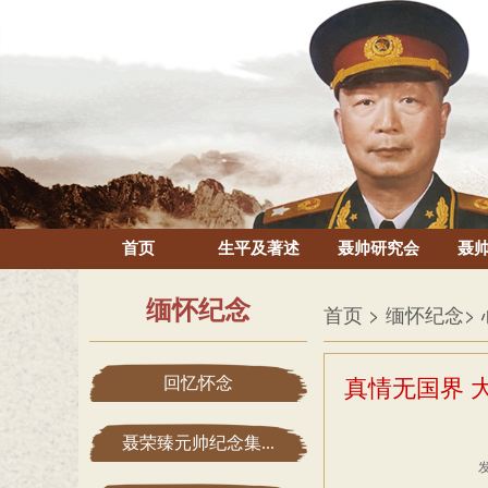
首页
生平及著述
聂帅研究会
聂
缅怀纪念
首页
> 缅怀纪念
>
回忆怀念
真情无国界 
聂荣臻元帅纪念集...
发