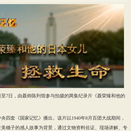
日至7日，由聂帅陈列馆参与拍摄的两集纪录片《聂荣臻和他的
央四套《国家记忆》播出。该片以1940年8月百团大战期间，
女美穗子的感人故事为背景，通过文物资料佐证、现场讲解、专