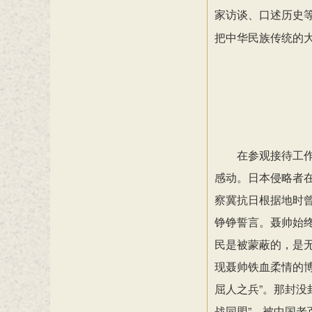
家访谈、口述历史
把中华民族传统的
在参观接待工
感动。日本侵略者
察冀抗日根据地时曾
铮铮誓言。聂帅始
民是被蒙蔽的，是
现聂帅铁血柔情的
屈人之兵”。那封没
战同盟”，被中国老