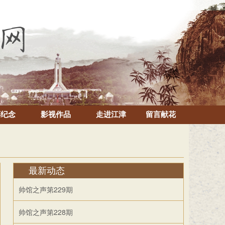
怀纪念
影视作品
走进江津
留言献花
最新动态
帅馆之声第229期
帅馆之声第228期