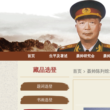
首页
生平及著述
聂帅研究会
聂
藏品选登
首页
> 聂帅陈列馆
题词选登
书画选登