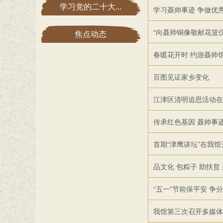
学习党的二十大...
学习聂帅事迹 争做优
“向聂帅铜像敬献花篮仪
焦点动态
春暖花开时 约游聂帅
百图见证家乡变化
江津区清明追思活动在
传承红色基因 聂帅事迹
首期“津鹰讲坛”在我馆
品文化 包粽子 助扶贫 
“五一”节前保平安 争
我馆第三次召开多媒体