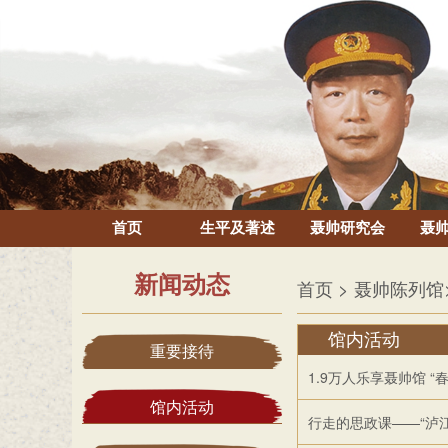
首页
生平及著述
聂帅研究会
聂
新闻动态
首页
> 聂帅陈列馆
馆内活动
重要接待
1.9万人乐享聂帅馆 “
馆内活动
行走的思政课——“泸江