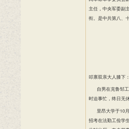
主任，中央军委副
衔。是中共第八、
叩禀双亲大人膝下
自男在克鲁邹工
时迫事忙，终日无
里昂大学于
10
招考在法勤工俭学