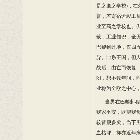
是之廉之学校)，在
普，若寄宿舍竣工
业至高之学校也。
载，工业知识，全
巴黎到此地，仅四
异。比系王国，但
战后，由亡而恢复
闭，想不数年间，
业称为全欧之中心
当男在巴黎起程
我家平安，既望我母
较昔瘦多矣，当下
血枯耶，抑亦近年