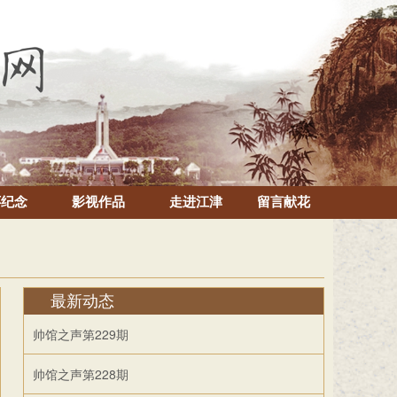
怀纪念
影视作品
走进江津
留言献花
最新动态
帅馆之声第229期
帅馆之声第228期