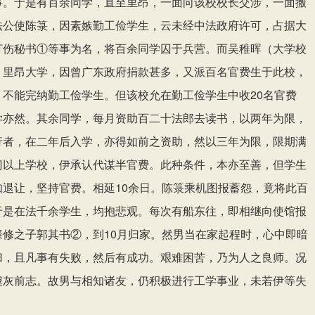
事。于是有百余同学，直至里昂，一面向该校校长交涉，一面搬
法公使陈箓，因素嫉勤工俭学生，云未经中法政府许可，占据大
打伤秘书①等事为名，将百余同学囚于兵营。而吴稚
（大学校
晖
，里昂大学，因曾广东政府捐款甚多，又派百名官费生于此校，
，不能完纳勤工俭学生。但该校允在勤工俭学生中收
20名官费
学亦然。其余同学，每月资助百二十法郎去读书，以两年为限，
行者，在二年后入学，亦得如前之资助，然以三年为限，限期满
门以上学校，伊承认代谋半官费。此种条件，本亦至善，但学生
知退让，坚持官费。相延10余日。陈箓乘机图报蓄怨，竟将此百
于是在法千余学生，均抱悲观。每次有船东往，即相继向使馆报
肇修之子郭其书②，到10月归家。然男当在家起程时，心中即暗
归，且凡事有失败，然后有成功。艰难困苦，乃为人之良师。况
遽灰前志。故男与相知诸友，仍积极进行工学事业，未若伊等失