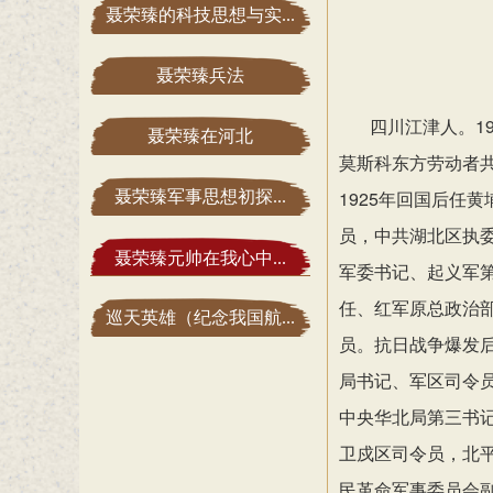
聂荣臻的科技思想与实...
聂荣臻兵法
四川江津人。
1
聂荣臻在河北
莫斯科东方
劳动者
1925年回国后任
聂荣臻军事思想初探...
员，中共湖北区执
聂荣臻元帅在我心中...
军委书记、起义军
任
红军原总政治
、
巡天英雄（纪念我国航...
员。抗日战争爆发
局书记、军区司令
中央华北局第
书
三
卫戍区司令员，北平
民革命军事委员会