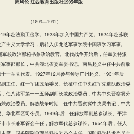
周均伦 江西教育出版社1995年版
（1899—1992）
919年赴法勤工俭学。1923年加入中国共产党。1924年赴苏联
大学学习，后转入
学习
。
共产主义
伏龙芝军事学院中国班
军事
黄埔军校政治部秘书兼政治教官。北伐战争开始后，任军委特派
委军事部部长，
共湖北省委军委书记。南昌起义中任中共前敌
中
第十一军党代表。
1927年12月参与领导广州起义。1931年后
部副主任、红一军团政治委员。长征中任中央红军先遣队政治委
后，任八路军第一一五师副师长兼政治委员，中共中央晋察冀分
员兼政治委员。解放战争时期，任中共晋察冀中央局书记，中共
记、华北军区司令员。
1949年后，任解放军副总参谋长、平津
市市长兼军管会主任，解放军代总参谋长。1954年后，任人
副主席，国务院副总理兼科技委员会主任
国防科学技术委员会
、