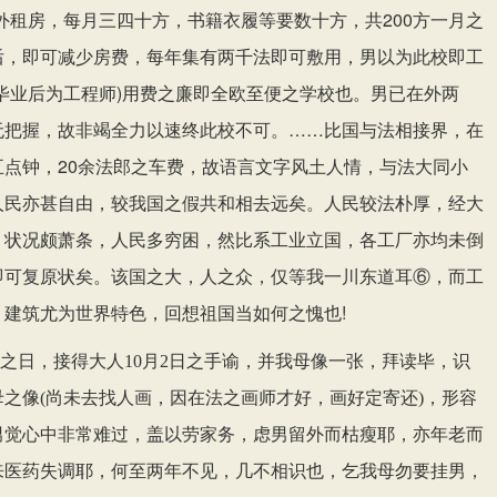
外租房，每月三四十方，书籍衣履等要数十方，共200方一月之
后，即可减少房费，每年集有两千法
可敷用，男以为此校即工
即
(毕业后为工程师)用费之廉即全欧至便之学校也。男已在外两
无把握，故非竭全力以速终此校不可。……比国与法相接界，在
五点钟，20余法郎之车费，故语言文字风土人情，与法大同小
人民亦甚自由，较我国之假共和相去远矣。人民较法朴厚，经大
，状况颇萧条，人民多穷困，然比系工业立国，各工厂亦均未倒
即可复原状矣。该国之大，人之众，仅等我一川东道耳⑥，而工
，建筑尤为世界特色，回想祖国当如何之愧也!
之日，接得大人
10月2日之手谕，并我母像一张，拜读毕，识
之像(尚未去找人画，因在法之画师才好，画好定寄还)，形容
男觉心中非常难过，盖以劳家务，虑男留外而枯瘦耶，亦年老而
来医药失调耶，何至两年不见，几不相识也，乞我母勿要挂男，