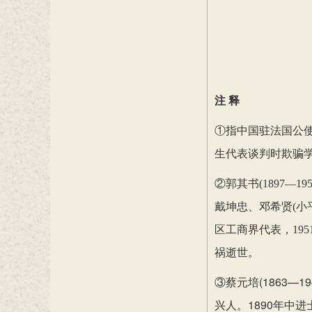
注 释
①指中国驻法国公使
生代表谈判时欺骗
②郭其书(1897—
戴坤忠、邓希贤(小
区工商界代表，19
祸逝世。
③蔡元培(1863
兴人。1890年中进