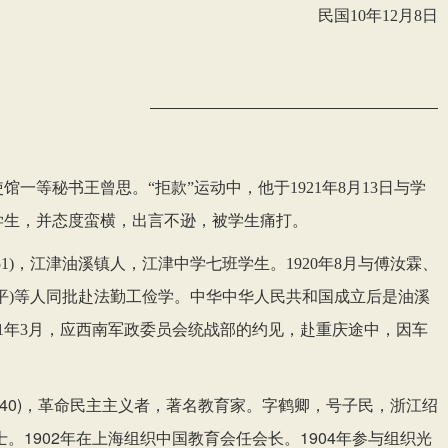
民国
10年12月8日
馆一等秘书王曾思。“拒款”运动中，他于1921年8月13日与学
学生，并态度蛮横，出言不逊，被学生痛打。
1951)，江津油溪镇人，江津中学七班学生。1920年8月与傅汝霖、
平)等人同批赴法勤工俭学。中华中华人民共和国成立后是油溪
51年3月，应西南军政委员会统战部的约见，赴重庆途中，因车
—1940)，革命民主主义者，著名教育家。字鹤卿，号子民，浙江绍
士。1902年在上海组织中国教育会任会长。1904年参与组织光