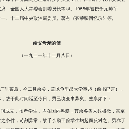
主席，全国人大常委会副委员长等职。
1955年被授予元帅军
十一、十二届中央政治局委员。著有《聂荣臻回忆录》
。
等
给父母亲的信
（一九二一年十二月八日）
：
厂呈禀后，今二月余矣，盖以争里昂大学事起（前书已言），
休，故于此时间延至今日，男已境变事异矣。兹禀如下：
月间成立，招考学生，均在国内粤籍，其余各省人数极微，甚至
生之条件，苛刻异常，故千余勤工俭学生均起而反对之。男亦于