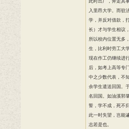
此时出厂，奔走其
入里昂大学。而驻
学，并反对借款，
长）才与学生相议
所以校内位置无多
生，比利时劳工大
现在作工仍继续进
后，如考上高等专
中之少数代表，不
余学生遣送回国。
名回国。如油溪郭
誓，学不成，死不
此一时失望，岂能
志若是也。