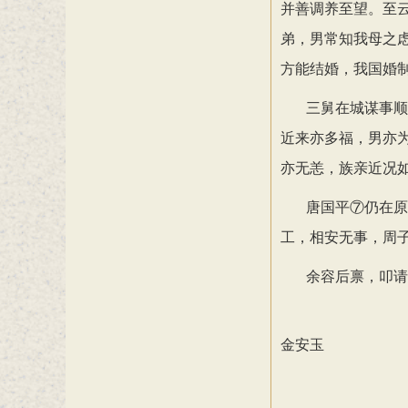
并善调养至望。至
弟，男常知我母之
方能结婚，我国婚
三舅在城谋事顺
近来亦多福，男亦
亦无恙，族亲近况
唐国平
⑦仍在原
工，相安无事，周
余容后禀，叩请
金安玉