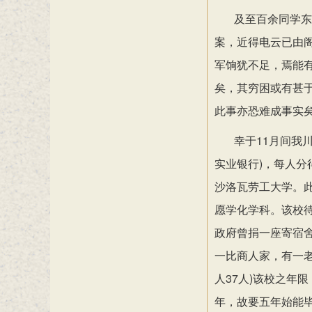
及至百余同学东
案，近得电云已由
军饷犹不足，焉能
矣，其穷困或有甚
此事亦恐难成事实
幸于
11月间我
实业银行)，每人分
沙洛瓦劳工大学。
愿学化学科。该校
政府曾捐一座寄宿
一比商人家，有一
人37人)该校之年
年，故要五年始能毕