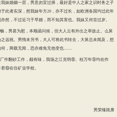
云我妹婚姻一层，男意勿宜过择，最好是中人之家之识时务之子
虑于此者实深，然我妹年方20，亦不过长，如欧洲各国均过此年
制亦然，不过近习于早婚，而不知其害也。我妹又何尝过岁。
畅，男甚为慰，本顺函问候，但大人云有外出之举故止。么舅
为之远祝。男惰未另书，大人可将此书转去，大舅总未闻及，想
如何，两载无闻，恐亦难免无他变也
……
厂作翻砂工作，颇有味，我场之江克明⑧、桂万年⑨均在作
子君⑩在住矿业学校。
男荣臻跪禀