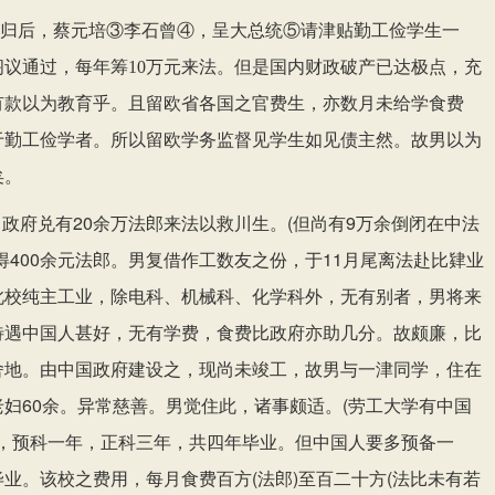
归后，蔡元培
③李石曾④，呈大总统⑤请津贴勤工俭学生一
阁议通过，每年筹10万元来法。但是国内财政破产已达极点，充
有款以为教育乎。且留欧省各国之官费生，亦数月未给学食费
于勤工俭学者。所以留欧学务监督见学生如见债主然。故男以为
矣。
川政府兑有20余万法郎来法以救川生。(但尚有9万余倒闭在中法
得400余元法郎。男复借作工数友之份，于11月尾离法赴比肄业
此校纯主工业，除电科、机械科、化学科外，无有别者，男将来
待遇中国人甚好，无有学费，食费比政府亦助几分。故颇廉，比
舍地。由中
政府建设之，现尚未竣工，故男与一津同学，住在
国
老妇
60余。异常慈善。男觉住此，诸事颇适。(劳工大学有中国
限，预科一年，正科三年，共四年毕业。但中国人要多预备一
业。该校之费用，每月食费百方(法郎)至百二十方(法比未有若