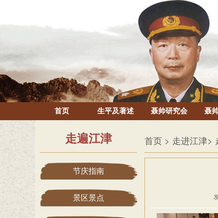
首页
生平及著述
聂帅研究会
聂
走遍江津
首页
> 走进江津
>
节庆指南
景区景点
发