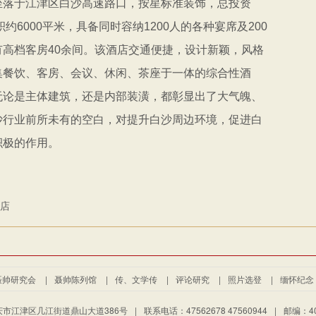
坐落于江津区白沙高速路口，按星标准装饰，总投资
积约
6000
平米，具备同时容纳
1200
人的各种宴席及
200
有高档客房
40
余间。该酒店交通便捷，设计新颖，风格
集餐饮、客房、会议、休闲、茶座于一体的综合性酒
无论是主体建筑，还是内部装潢，都彰显出了大气魄、
沙行业前所未有的空白，对提升白沙周边环境，促进白
积极的作用。
店
聂帅研究会
|
聂帅陈列馆
|
传、文学传
|
评论研究
|
照片选登
|
缅怀纪念
市江津区几江街道鼎山大道386号
|
联系电话：47562678 47560944
|
邮编：40