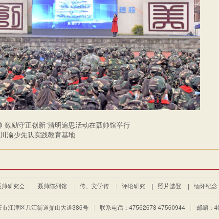
帅 激励守正创新”清明追思活动在聂帅馆举行
川渝少先队实践教育基地
聂帅研究会
|
聂帅陈列馆
|
传、文学传
|
评论研究
|
照片选登
|
缅怀纪念
市江津区几江街道鼎山大道386号
|
联系电话：47562678 47560944
|
邮编：40