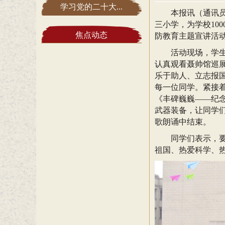
学习党的二十大...
本报讯（
通讯
三小学，为学校
1
焦点动态
防教育主题宣讲活
活动现场，学
认真观看聂帅馆巡
乐于助人、立志报
每一位同学。紧接
《丰碑巍巍
—
—纪
武器装备，让同学
歌朗诵中结束。
同学们表示，
祖国、热爱科学、