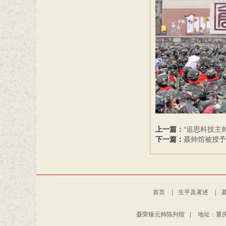
上一篇：
“追思科技主
下一篇：
聂帅馆被授予
首页
|
生平及著述
|
聂荣臻元帅陈列馆
|
地址：重庆