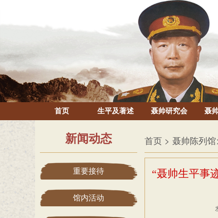
首页
生平及著述
聂帅研究会
聂
新闻动态
首页
> 聂帅陈列馆
重要接待
“聂帅生平事
馆内活动