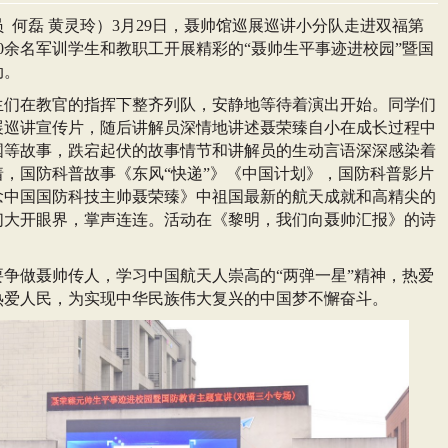
员
何磊 黄灵玲）
3月29日，聂帅馆巡展巡讲小分队
走进双福第
000余名军训学生和教职工开展精彩的“聂帅生平事迹进校园”暨国
动。
生们在教官的指挥下整齐列队，安静地等待着演出开始。同学们
展巡讲宣传片，随后讲解员深情地讲述聂荣臻自小在成长过程中
国等故事，跌宕起伏的故事情节和讲解员的生动言语深深感染着
着，国防科普故事《东风
“快递”》《中国计划》，国防科普影片
念中国国防科技主帅聂荣臻》中祖国最新的航天成就和高精尖的
们大开眼界，掌声连连。活动在《黎明，我们向聂帅汇报》的诗
要争做聂帅传人，学习中国航天人崇高的
“两弹一星”精神，热爱
热爱人民，为实现中华民族伟大复兴的中国梦不懈奋斗。