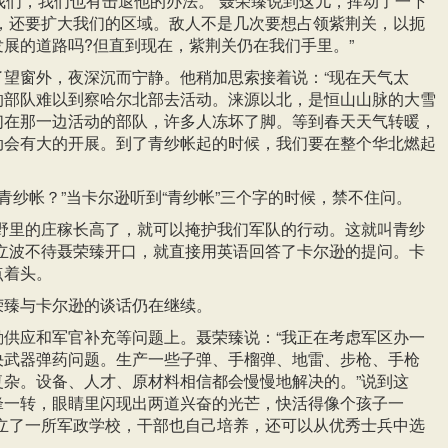
我们，我们也有击退他的办法。”聂荣臻说到这儿，挥动了一下
退，还要扩大我们的区域。敌人不是几次要想占领紫荆关，以扼
展的道路吗?但直到现在，紫荆关仍在我们手里。”
了望窗外，夜深沉而宁静。他稍加思索接着说：“现在天气太
的部队难以到察哈尔北部去活动。涞源以北，是恒山山脉的大雪
们在那一边活动的部队，许多人冻坏了脚。等到春天天气转暖，
动会有大的开展。到了青纱帐起的时候，我们要在整个华北燃起
是青纱帐？”当卡尔逊听到“青纱帐”三个字的时候，禁不住问。
田野里的庄稼长高了，就可以掩护我们军队的行动。这就叫青纱
周立波不待聂荣臻开口，就直接用英语回答了卡尔逊的提问。卡
点着头。
荣臻与卡尔逊的谈话仍在继续。
勤供应和军官补充等问题上。聂荣臻说：“我正在考虑军区办一
决武器弹药问题。生产一些子弹、手榴弹、地雷、步枪、手枪
复杂。设备、人才、原材料相信都会慢慢地解决的。”说到这
锋一转，眼睛里闪现出两道兴奋的光芒，快活得像个孩子一
成立了一所军政学校，干部也自己培养，还可以从优秀士兵中选