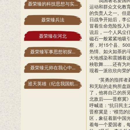
我国著名爱国民
聂荣臻的科技思想与实...
运动和群众文化教育
的负责人之一。但
日战争开始后，李
聂荣臻兵法
冒着生命危险投入
说后，一个人风尘
聂荣臻在河北
磁石一般紧紧地吸
察，对15个县、5
热情、如火如荼的
聂荣臻军事思想初探...
大地感染和震撼着
秧歌舞……还有为
聂荣臻元帅在我心中...
现着一派欣欣向荣
“英勇的指挥者
巡天英雄（纪念我国航...
和无耻的走狗所盘踞
了，他将自己的所
北敌后——晋察冀
呼喊道：“抗日民主
晋察冀是：“模范
区，象征着新中国
着每一个爱国者，