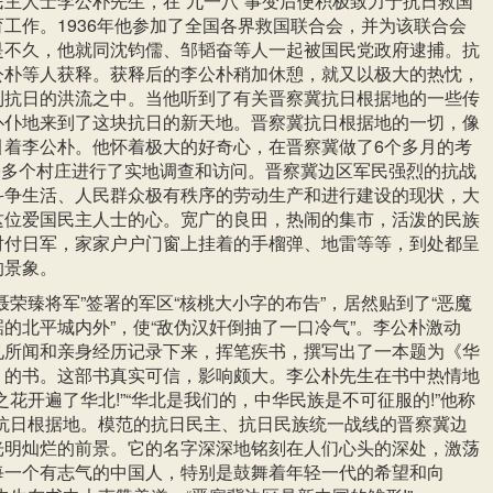
主人士李公朴先生，在“九一八”事变后便积极致力于抗日救国
工作。1936年他参加了全国各界救国联合会，并为该联合会
是不久，他就同沈钧儒、邹韬奋等人一起被国民党政府逮捕。抗
公朴等人获释。获释后的李公朴稍加休憩，就又以极大的热忱，
到抗日的洪流之中。当他听到了有关晋察冀抗日根据地的一些传
仆仆地来到了这块抗日的新天地。晋察冀抗日根据地的一切，像
引着李公朴。他怀着极大的好奇心，在晋察冀做了6个多月的考
00多个村庄进行了实地调查和访问。晋察冀边区军民强烈的抗战
斗争生活、人民群众极有秩序的劳动生产和进行建设的现状，大
这位爱国民主人士的心。宽广的良田，热闹的集市，活泼的民族
对付日军，家家户户门窗上挂着的手榴弹、地雷等等，到处都呈
的景象。
聂荣臻将军”签署的军区“核桃大小字的布告”，居然贴到了“恶魔
的北平城内外”，使“敌伪汉奸倒抽了一口冷气”。李公朴激动
见所闻和亲身经历记录下来，挥笔疾书，撰写出了一本题为《华
》的书。这部书真实可信，影响颇大。李公朴先生在书中热情地
之花开遍了华北!”“华北是我们的，中华民族是不可征服的!”他称
的抗日根据地。模范的抗日民主、抗日民族统一战线的晋察冀边
光明灿烂的前景。它的名字深深地铭刻在人们心头的深处，激荡
每一个有志气的中国人，特别是鼓舞着年轻一代的希望和向