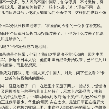
，但不十分多。敌人因为不懂中国话，怕做俘虏，不肯缴枪，有
说到这儿，聂荣臻笑着看了一眼卡尔逊，说：“现在不同一点
了几句日语口号，使敌人知道我们不杀俘虏，这样他们也就不像
个日军分队长投降过来了。”在座的司令部的一位参谋补充说。
在高阳有个日军分队长自动投降过来了。问他为什么过来了他说
民是错误的。”
话吗？”卡尔逊很感兴趣地问。
，如果他是个坏蛋，他到了我们这里是决不能活动的，因为中国
略军。据这个日本人说，他们那里自战争开始以来，已经征兵11
很疲倦，而且都想家。”
组织汉奸部队，用中国人来打中国人。对此，阁下怎么看？”卡
子，颔首等待聂荣臻的回答。
烟斗，轻轻地吸了一口，在屋里来回踱了两步，抬起头，慢慢地
，又用握着烟斗的手指着桌上的特产，示意卡尔逊品尝，接着，
的汉奸也很恐慌，‘中华民国临时政府’这个汉奸组织已经成立很
正规伪军很少。华北的‘顺民’实在太少。最近日军正在搜罗大
当伪军，又在极力收编土匪。由这些人组织起来的军队，你想我