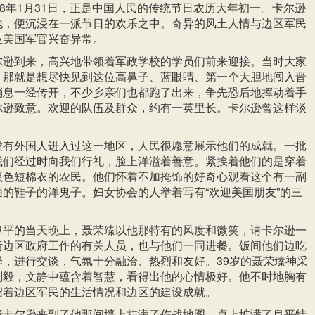
38年1月31日，正是中国人民的传统节日农历大年初一。卡尔逊
地，便沉浸在一派节日的欢乐之中。奇异的风土人情与边区军民
位美国军官兴奋异常。
尔逊到来，高兴地带领着军政学校的学员们前来迎接。当时大家
，那就是想尽快见到这位高鼻子、蓝眼睛、第一个大胆地闯入晋
消息一经传开，不少乡亲们也都跑了出来，争先恐后地挥动着手
尔逊致意。欢迎的队伍及群众，约有一英里长。卡尔逊曾这样谈
没有外国人进入过这一地区，人民很愿意展示他们的成就。一批
我们经过时向我们行礼，脸上洋溢着善意。紧挨着他们的是穿着
黑色短棉衣的农民。他们怀着不加掩饰的好奇心观看这个有一副
的鞋子的洋鬼子。妇女协会的人举着写有“欢迎美国朋友”的三
阜平的当天晚上，聂荣臻以他那特有的风度和微笑，请卡尔逊一
责边区政府工作的有关人员，也与他们一同进餐。饭间他们边吃
译，进行交谈，气氛十分融洽、热烈和友好。39岁的聂荣臻神采
刚毅，文静中蕴含着智慧，看得出他的心情极好。他不时地胸有
绍着边区军民的生活情况和边区的建设成就。
请卡尔逊来到了他那间墙上挂满了作战地图、桌上堆满了阜平特