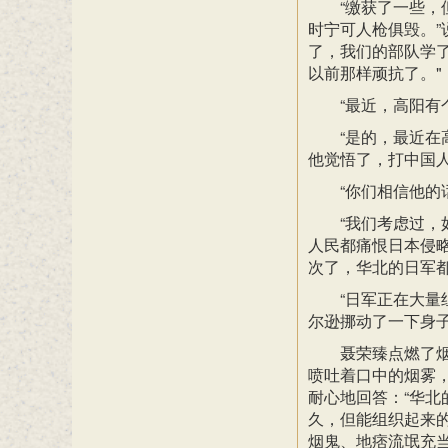
“缴获了一些
时宁可人枪俱毁。”
了，我们的部队学
以前那样顽抗了。"
“最近，高阳有
“是的，最近
他觉悟了，打中国人
“你们相信他的
“我们考虑过
人民都痛恨日本侵
次了，华北的日军都
“日军正在大量
尔逊挪动了一下身
聂荣臻点燃了
喷吐着口中的烟雾
耐心地回答：“华北
久，但能组织起来的
烟鬼、地痞流氓充