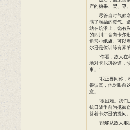
产的糖果、梨、枣
尽管当时气候
满了融融的暖气。
站在炕沿上，饶有
的四川口音向卡尔
角形小纸旗。可以
尔逊是位训练有素
“你看，敌人在
地对卡尔逊说道，
事。”
“我正要问你，
很认真，他对眼前
意。
“很困难。我
抗日战争前为抵御
答着卡尔逊的提问
“能够从敌人那