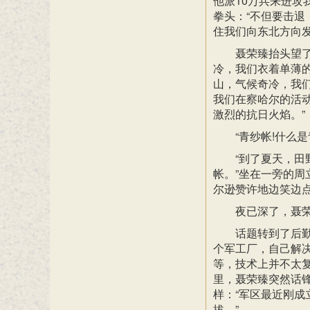
他派10万兵来进攻
拳头：“不但要击
住我们向东北方向发
聂荣臻抬头望
冷，我们衣着单薄
山，气候奇冷，我
我们在察哈尔的活
激烈的抗日火焰。”
“青纱帐!什么
“到了夏天，
帐。”坐在一旁的
尔逊赞许地边笑边
夜已深了，聂
话题转到了后
个军工厂，自己解
等，技术上并不太
里，聂荣臻突然话
样：“军区最近刚
拔。”