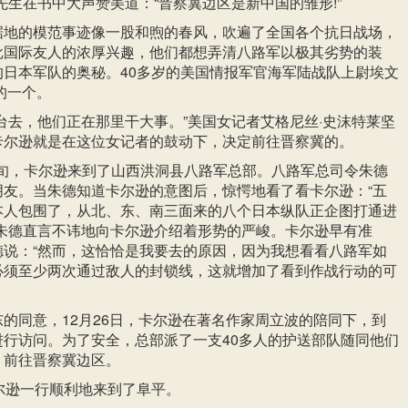
先生在书中大声赞美道：“晋察冀边区是新中国的雏形!”
据地的模范事迹像一股和煦的春风，吹遍了全国各个抗日战场，
批国际友人的浓厚兴趣，他们都想弄清八路军以极其劣势的装
的日本军队的奥秘。40多岁的美国情报军官海军陆战队上尉埃文
的一个。
台去，他们正在那里干大事。”美国女记者艾格尼丝·史沫特莱坚
卡尔逊就是在这位女记者的鼓动下，决定前往晋察冀的。
月中旬，卡尔逊来到了山西洪洞县八路军总部。八路军总司令朱德
朋友。当朱德知道卡尔逊的意图后，惊愕地看了看卡尔逊：“五
本人包围了，从北、东、南三面来的八个日本纵队正企图打通进
”朱德直言不讳地向卡尔逊介绍着形势的严峻。卡尔逊早有准
德说：“然而，这恰恰是我要去的原因，因为我想看看八路军如
必须至少两次通过敌人的封锁线，这就增加了看到作战行动的可
的同意，12月26日，卡尔逊在著名作家周立波的陪同下，到
进行访问。为了安全，总部派了一支40多人的护送部队随同他们
，前往晋察冀边区。
尔逊一行顺利地来到了阜平。