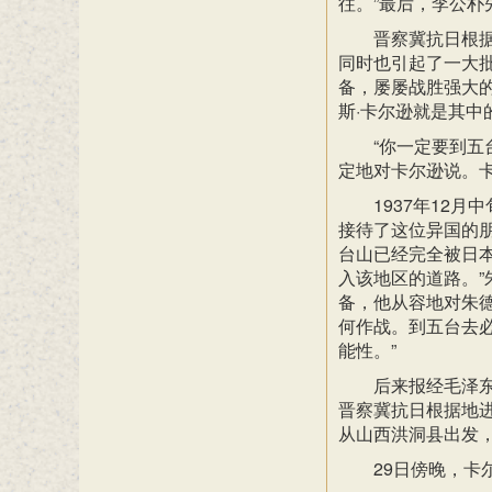
往。”最后，李公朴
晋察冀抗日根
同时也引起了一大
备，屡屡战胜强大
斯·卡尔逊就是其中
“你一定要到五
定地对卡尔逊说。
1937年12
接待了这位异国的
台山已经完全被日
入该地区的道路。
备，他从容地对朱
何作战。到五台去
能性。”
后来报经毛泽东
晋察冀抗日根据地
从山西洪洞县出发
29日傍晚，卡