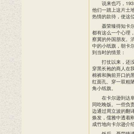
说来也巧，19
他们一踏上这片土
热情的款待，使这
聂荣臻得知卡
都有这么一个心理
察冀的外国朋友。
中的小纸旗，朝卡
到当时的情景：
打仗以来，还
穿黑长袍的商人在
棉裤和胸前开口的
红面孔、穿一双粗陋
角小纸旗。
在卡尔逊到达
同吃晚饭。一些负
边通过周立波的翻
焕发，儒雅中透着
成竹地向卡尔逊介
饭后，聂荣臻