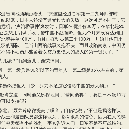
尔逊赞同地频频点着头：“来这里经过贵军第一二九师师部时，
世纪以来，日本人还没有遭受过大的失败。这次可是不同了，它
危机。‘卢沟桥事件’爆发时，日军在满洲有30万，在华北是20
，它是想用阴谋手段，使中国不战而降。但几个月来没有达到目
北增兵至100万，而且正在动员第二个100万。开始时他们用
较弱的部队，但当山西的战事久拖不决，而且攻陷南京，中国仍
就不得不动员那些留着以防范更强大的敌人的第一级兵了。”
为几级？”听到这儿，聂荣臻问。
解，第一级兵是30岁以下的青年人，第二级是35岁左右的，第
的人。”
本虽然强但人口少，兵力不足是它侵略中国的最大弱点。”
尔逊肯定道，同时他又试探地问，“请问聂将军，要是日本派10万
可以支持吗?”
华北。”聂荣臻略微提高了嗓音，自信地说，“不但是我这样认
个战士和游击队员都这样认为，都有很高的信心。因为在人民群
我们每天都有小的胜利。事实告诉人们，日军不是不可战胜的。