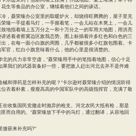
、花生等食品的办公室，继续着他们之间的谈话。
寒冷，聂荣臻办公室里的取暖炉火，却烧得旺腾腾的，屋子里充
聂荣臻一手提着马灯，一手握着笔，一会儿站在木凳上，一会儿
兴致地指着墙上五万分之一和十万分之一的军用大地图，用洪亮
逊讲述着者察冀边区敌我态势。图上标插着许多红色和白色的三
看出，在每一面小白旗的周围，几乎都被很多小红旗包围着。卡
的军官，红白小旗意味着什么，他的心里是很清楚的。
华北的兵力非常空虚，”聂荣臻用手中的笔指着地图，信心十足
“如果我们的武器装备好一些，要把敌人赶出河北去并不是件难
枪械和弹药是怎样补充的呢？”卡尔逊对聂荣臻介绍的情况听得
这位衣着朴素，瘦瘦高高的中国军队中的高级指挥官，充满了敬
们正在收集国民党撤走时抛弃的枪支。河北农民大抵有枪，那是
盗匪而自用的。”聂荣臻放下手中的马灯，通过翻译，从容地回
。
里缴获来补充吗?”