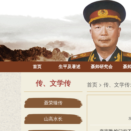
首页
生平及著述
聂帅研究会
聂
传、文学传
首页
> 传、文学传
聂荣臻传
山高水长
发