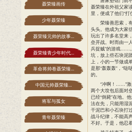
唐家塾馆门前
聂荣臻画传
聂荣臻在外祖父家读
里，便成了他们“打仗
少年聂荣臻
荣臻善思索，有
头头。他成为大家信
玩出了许多名堂来，
聂荣臻元帅的故事...
垒开战。时而由一
兵捉贼”的游戏……
聂荣臻青少年时代...
坑，放上些石块泥
上，小的一节做成
是那“轰轰轰”，“
革命将帅卷聂荣臻...
的。
“冲啊！……”
中国元帅聂荣臻...
两个大坟包后面对垒
已经“倒毙”在地。
将军与孤女
法在先，只能用湿泥
干泥巴和小石块打
战斗纪律，不能高
青年聂荣臻
不好。于是，他忍