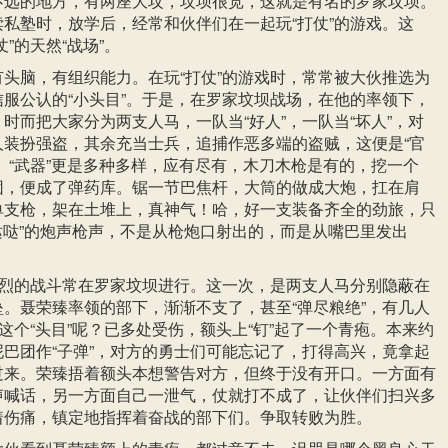
不远的地方，有两座大坟，坟坝很宽，这就是有名的罗家坟坝。
私塾时，放学后，经常和伙伴们在一起玩“打仗”的游戏。这
”的天然“战场”。
头脑，有组织能力。在玩“打仗”的游戏时，常常被大伙推选为
服公认的“小头目”。于是，在罗家坟坝战场，在他的率领下，
时而把大家分为两支人马，一队当“好人”，一队当“坏人”，对
人装扮强盗，其余充当士兵，追捕作恶多端的盗贼，这便是“官
。“武器”更是多种多样，应有尽有，木刀木枪是有的，挖一个
团，便成了弹药库。锯一节巴焦杆，大筒的做成大炮，扛在肩
单支枪，架在土堆上，真神气！哈，好一支装备齐全的劲旅，只
哒哒哒”的炮声枪声，不是从枪炮口射出的，而是从嘴巴里发出
激烈的战斗常在罗家坟坝进行。这一次，是两支人马分别隐蔽在
。聂荣臻率领的部下，渐渐不支了，甚至“弹尽粮绝”，有几人
他这个“头目”呢？已多处受伤，额头上“钉”起了一个青疱。本来约
巴团作“子弹”，对方的勇士们可能忘记了，打得高兴，竟拿起
过来。荣臻捂着额头本想警告对方，但终于没有开口。一方面有
声喊话，另一方面自己一泄气，仗就打不成了，让伙伴们扫兴多
着伤痛，镇定地指挥着奋战的部下们。争取转败为胜。