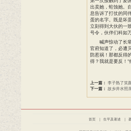
第一次接触到了爱
出卖她，蛀蚀她。
息告诉了打仗的同
蛋的名字。既是坏
立刻得到大伙的一
号令，伙伴们科如万
喊声惊动了长
官府知道了，必遭
防惹祸！那都反得的
得？我就是要反！”
上一篇：
李子熟了笑
下一篇：
故乡井水照
首页
|
生平及著述
|