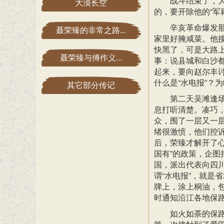
战斗结束了，
大漠长空
的，要开除他的“军
辛亥革命爆发
聂荣臻的非常之路...
家里好腌咸菜。他
快黑了，可是大路
聂荣臻与傅作义...
事：说县城和白沙都
起来，要向赵尔丰
什么是“水电报”？
其它部分传记
第二天吴滩逢
息打听清楚。凑巧
众，围了一层又一
绪很激愤，他们控
后，荣臻才解开了
国有”的政策，企
国，派出代表向四
谓“水电报”，就是
牌上，涂上桐油，
时通知沿江各地保
如火如荼的保