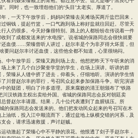
大伙看到聂荣臻额上的青疱。都过意不去。诅咒是哪个黑良心干
籍”。同时，也一致埋怨他们的“头目”太老实、厚道了。
那年，一天下午放学后，妈妈叫荣臻去吴滩场买两斤盐巴回来，
接过铜钱，提起竹篮，一口气跑到场上称好盐就往回赶。尽管天
上行人仍很多。今天好像很特别。路上的人都纷纷在传说着一件
收到了成都发送来的“水电报”。说省城的保路同志会很快就要
讨还血债……荣臻曾听人讲过，赵尔丰是个为非歹得大坏蛋，但
为啥要问赵尔丰讨还血债，这些他全都不知道，心里很纳闷。
场。中午放学后，荣臻又跑到场上去。他想把昨天下午听来的消
，场上来了几个白沙聚奎学堂的学生，在场上演讲。听讲的群
层，荣臻从人缝中挤了进去，仰着头，仔细地听。演讲的学生情
诉了川督赵尔丰的罪行，号召民众起来参加保路斗争。听完演讲
心中的疑团，明白了许多道理。原来腐败的清王朝颁布了“铁路
图把川汉铁路主权出卖给外国。省城的保路同志会反对朝廷卖
川总督赵尔丰请愿。结果，几十位代表遭到了血腥镇压。所
省城的保路同志会发送来的。他们把发动民众起来的号召写在木
包上油纸，投入江中顺流而下，通过盆地上纵横交错的河系，及
路支会，请求迅速救援，声讨赵贼。
路运动激起了荣臻心中不平静的浪花。他恨透了刽子手赵尔丰，