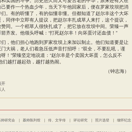
国和卖国的斗争。历史悠久而又可爱古老的中华，原来还有人在
自己要作一个热血少年，当天下午他回家后，便在罗家坟坝把消
伴们。有的听懂了，有的似懂非懂。但都知道了赵尔丰这个大坏
蛋，同伴中立即有人提议，把赵尔丰扎成草人来打，这个提议，
致赞同。一个稻草人很快扎成了，把它放在坟坝中间。荣臻一声
箭齐发。他领头呼喊：“打死赵尔丰！向坏蛋讨还血债！”
辈们，他们担心地跑到罗家坟坝上来加以制止。他们知道要是让
灭门大祸，老人们着急压低声音打招呼：“双全，不要乱吼，谨
呀！”荣臻坚定地说道：“赵尔丰是个卖国大坏蛋，怎么反不
他们越打越起劲，越打越热闹。
（钟志海）
颜开
亲人
聂帅研究会
|
聂帅陈列馆
|
传、文学传
|
评论研究
|
照片选登
|
缅怀纪念