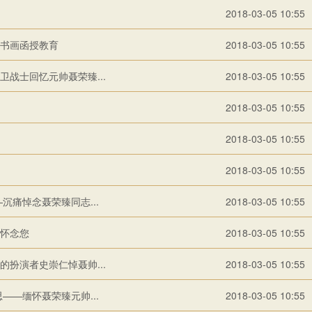
2018-03-05 10:55
书画函授教育
2018-03-05 10:55
战士回忆元帅聂荣臻...
2018-03-05 10:55
2018-03-05 10:55
2018-03-05 10:55
2018-03-05 10:55
沉痛悼念聂荣臻同志...
2018-03-05 10:55
怀念您
2018-03-05 10:55
扮演者史崇仁悼聂帅...
2018-03-05 10:55
——缅怀聂荣臻元帅...
2018-03-05 10:55