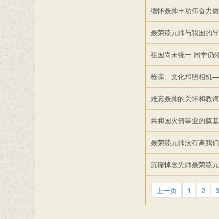
缅怀聂帅丰功伟奋力做
聂荣臻元帅与我国的导
祖国尚未统一 同学仍须
枪弹、文化和照相机—
难忘聂帅的关怀和教诲
共和国火箭事业的奠基
聂荣臻元帅没有离我们
沉痛悼念先师聂荣臻元
上一页
1
2